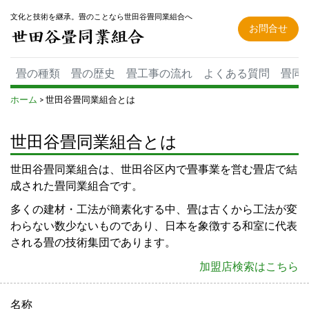
文化と技術を継承。畳のことなら世田谷畳同業組合へ
お問合せ
畳の種類
畳の歴史
畳工事の流れ
よくある質問
畳同
ホーム
> 世田谷畳同業組合とは
世田谷畳同業組合とは
世田谷畳同業組合は、世田谷区内で畳事業を営む畳店で結
成された畳同業組合です。
多くの建材・工法が簡素化する中、畳は古くから工法が変
わらない数少ないものであり、日本を象徴する和室に代表
される畳の技術集団であります。
加盟店検索はこちら
名称